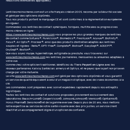
réductions éventuelles appliquées).
Lentillesmoinscheres.com est un site français créé en 2005, reconnu par la Sécurité sociale
et géré par des opticiens diplômés.
Tous nos produits portent le marquage CE et sont conformes à la réglementation européenne
en vigueur.
Commandez vos lentilles de contact sphériques, toriques, multifocales ou progressives
moins chères en ligne :
https://www.lentillesmoinscheres.com
vous propose les plus grandes marques de lentilles
de contact comme SofLens®, PureVision®, Biomedics®, FreshLook®, Acuvue®, Biofinity®,
Focus®, Air Optix®, Proclear®, ainsi que des produits d'entretien adaptés aux lentilles
souples et rigides : ReNu®, OPTI-Free®, Complete®, Biotrue®, EasySept®, AOSEPT®,
OxySept®, Boston®...
Que vous soyez myope, hypermétrope, astigmate ou presbyte, vous trouverez sur
www.lentillesmoinscheres.com
les lentilles journalières, mensuelles ou annuelles adaptées à
votre vue.
Comme chez votre opticien traditionnel, bénéficiez du
Tiers Payant en Ligne
avec les
réseaux partenaires Kalixia, Santéclair, almerys et Optilys, et ne payez que la part non prise en
charge par votre mutuelle.
Le site
www.lentillesmoinscheres.com
est géré par des opticiens diplômés et vous garantit
un service de qualité équivalent à celui d’un magasin d’optique, avec de vraies économies à la
clé.
Les commandes sont préparées avec soin et expédiées rapidement depuis nos entrepôts
logistiques.
Toutes les lentilles de contact et solutions proposées proviennent exclusivement des
laboratoires Bausch+Lomb©, CooperVision©, Johnson&Johnson©, Menicon©, Ophtalmic©,
Horus Pharma©, Densmore© et de la gamme eversee. Depuis plus de 20 ans, nous mettons
notre expertise au service de votre santé visuelle avec des prix justes, un service client
réactif et un accompagnement digne d’un opticien de confiance.