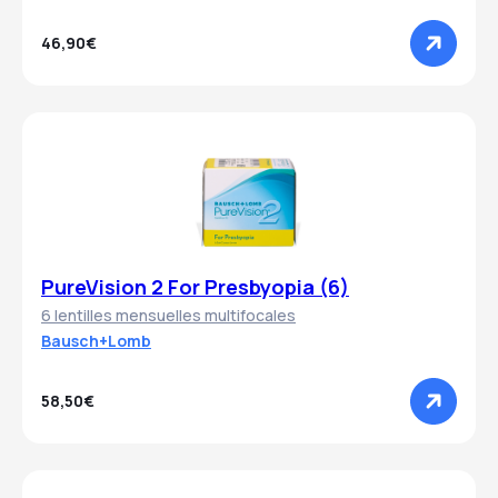
46,90€
PureVision 2 For Presbyopia (6)
6 lentilles mensuelles multifocales
Bausch+Lomb
58,50€