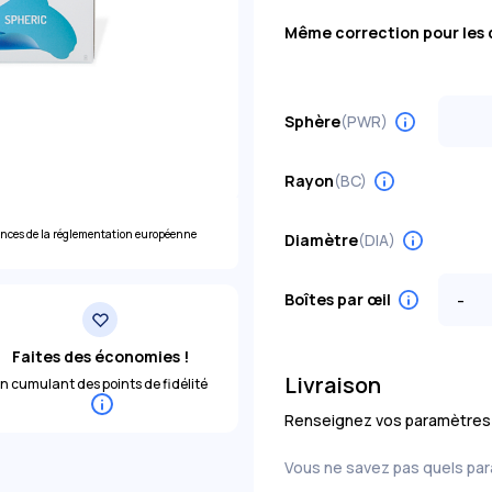
Même correction pour les 
Sphère
(PWR)
Choisi
-0,50
Rayon
(BC)
+0,75
-1,25
ences de la réglementation européenne
Diamètre
(DIA)
+1,50
-2,00
+2,25
-
Boîtes par œil
-2,75
+3,00
-3,50
Faites des économies !
+3,75
Livraison
n cumulant des points de fidélité
-4,25
+4,50
Renseignez vos paramètres pou
-5,00
+5,25
Vous ne savez pas quels pa
-5,75
+6,00