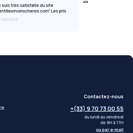
e suis très satisfaite du site
lentillesmoinscheres.com". Les pris
ont très intéressants, la livraison
7/08/2026
07/08/2026
st rapide.
...
Contactez-nous
gne
+(33) 9 70 73 00 55
du lundi au vendredi
de 9H à 17H
ou par
e-mail