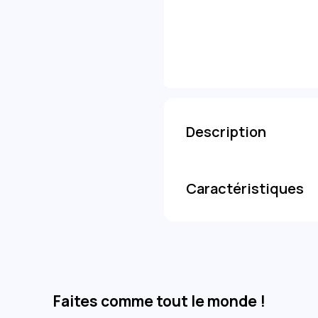
-7,00
+7,50
-8,50
-9,50
-10,50
-11,50
Description
Caractéristiques
Faites comme tout le monde !