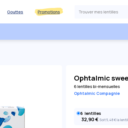
Gouttes
Promotions
Ophtalmic sweet
6 lentilles bi-mensuelles
Ophtalmic Compagnie
6
lentilles
32,90
€
Soit 5
,48
€
la lenti