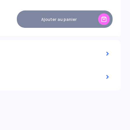
+7,00
-7,50
-7,00
+7,00
-7,50
-8,00
+8,00
+7,50
-8,00
+8,00
---
-9,00
---
-8,50
---
-9,00
---
Ajouter au panier
---
-10,00
---
-9,50
---
-10,00
---
---
-11,00
---
-10,50
---
-11,00
---
---
-12,00
---
-11,50
---
-12,00
---