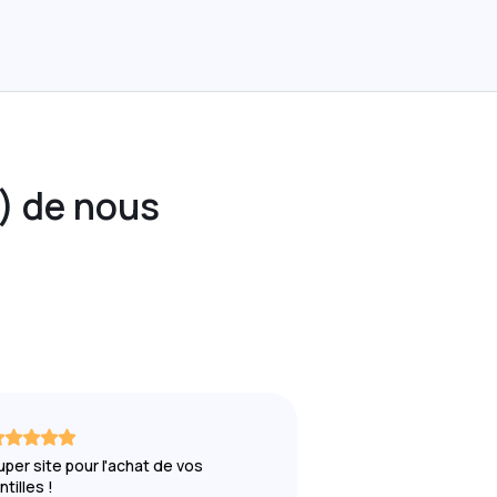
) de nous
uper site pour l'achat de vos
Top tout a été parfait
ntilles !
Top tout a été parfait