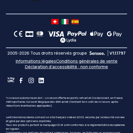
2005-2026 Tous droits réservés groupe
V1.1.1797
Informations légales
Conditions générales de vente
Déclaration d’accessibilité : non conforme
*Livraison à domicile en 24H - Livraison offerte en points retrait et Click&Collect, en France
métropolitaine, Corse et Belgique dès 69€ achat (montant hors coût de livraison, après
réductions éventuelles appliquées).
Lentillesmoinscheres.com est un site français créé en 2005, reconnu par la Sécurité sociale
et géré par des opticiens diplômés.
Tous nos produits portent le marquage CE et sont conformes à la réglementation européenne
en vigueur.
Commandez vos lentilles de contact sphériques, toriques, multifocales ou progressives