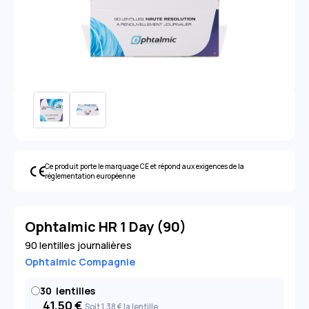
Ce produit porte le marquage CE et répond aux exigences de la
réglementation européenne
Ophtalmic HR 1 Day (90)
90 lentilles journalières
Ophtalmic Compagnie
30
lentilles
41,50
€
Soit 1
,38
€
la lentille