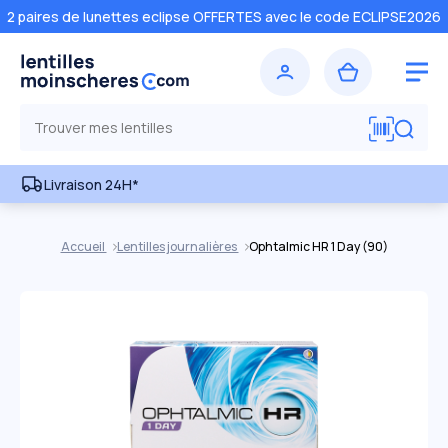
2 paires de lunettes eclipse OFFERTES avec le code ECLIPSE2026
Livraison 24H*
Accueil
Lentilles journalières
Ophtalmic HR 1 Day (90)