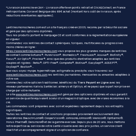
*Livraison à domicile en 24H - Livraison offerte en points retrait et Click&Collect, en France
métropolitaine, Corse et Belgique dès 69€ achat (montant hors coût de livraison, après
réductions éventuelles appliquées).
Lentillesmoinscheres.com est un site français créé en 2005, reconnu par la Sécurité sociale
et géré par des opticiens diplômés.
Tous nos produits portent le marquage CE et sont conformes à la réglementation européenne
en vigueur.
Commandez vos lentilles de contact sphériques, toriques, multifocales ou progressives
moins chères en ligne :
https://www.lentillesmoinscheres.com
vous propose les plus grandes marques de lentilles
de contact comme SofLens®, PureVision®, Biomedics®, FreshLook®, Acuvue®, Biofinity®,
Focus®, Air Optix®, Proclear®, ainsi que des produits d'entretien adaptés aux lentilles
souples et rigides : ReNu®, OPTI-Free®, Complete®, Biotrue®, EasySept®, AOSEPT®,
OxySept®, Boston®...
Que vous soyez myope, hypermétrope, astigmate ou presbyte, vous trouverez sur
www.lentillesmoinscheres.com
les lentilles journalières, mensuelles ou annuelles adaptées à
votre vue.
Comme chez votre opticien traditionnel, bénéficiez du
Tiers Payant en Ligne
avec les
réseaux partenaires Kalixia, Santéclair, almerys et Optilys, et ne payez que la part non prise en
charge par votre mutuelle.
Le site
www.lentillesmoinscheres.com
est géré par des opticiens diplômés et vous garantit
un service de qualité équivalent à celui d’un magasin d’optique, avec de vraies économies à la
clé.
Les commandes sont préparées avec soin et expédiées rapidement depuis nos entrepôts
logistiques.
Toutes les lentilles de contact et solutions proposées proviennent exclusivement des
laboratoires Bausch+Lomb©, CooperVision©, Johnson&Johnson©, Menicon©, Ophtalmic©,
Horus Pharma©, Densmore© et de la gamme eversee. Depuis plus de 20 ans, nous mettons
notre expertise au service de votre santé visuelle avec des prix justes, un service client
réactif et un accompagnement digne d’un opticien de confiance.