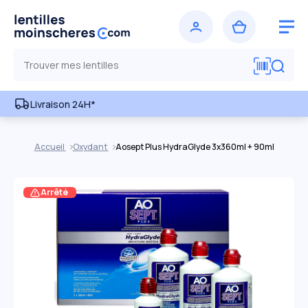
Livraison 24H*
Accueil
Oxydant
Aosept Plus HydraGlyde 3x360ml + 90ml
Arrêté