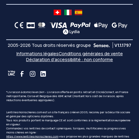
2005-2026 Tous droits réservés groupe
V1.1.1797
Informations légales
Conditions générales de vente
Déclaration d’accessibilité : non conforme
*Livraison à domicile en 24H - Livraison offerte en points retrait et Click&Collect, en France
métropolitaine, Corse et Belgique dès 69€ achat (montant hors coût de livraison, après
réductions éventuelles appliquées).
Lentillesmoinscheres.com est un site français créé en 2005, reconnu par la Sécurité sociale
et géré par des opticiens diplômés.
Tous nos produits portent le marquage CE et sont conformes à la réglementation européenne
en vigueur.
Commandez vos lentilles de contact sphériques, toriques, multifocales ou progressives
moins chères en ligne :
https://www.lentillesmoinscheres.com
vous propose les plus grandes marques de lentilles