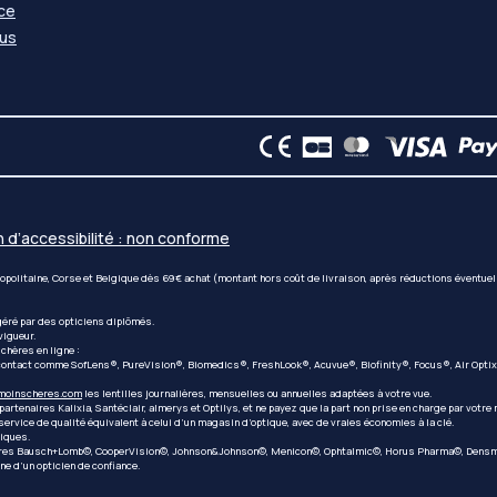
nce
us
n d’accessibilité : non conforme
étropolitaine, Corse et Belgique dès 69€ achat (montant hors coût de livraison, après réductions éventue
géré par des opticiens diplômés.
vigueur.
chères en ligne :
ontact comme SofLens®, PureVision®, Biomedics®, FreshLook®, Acuvue®, Biofinity®, Focus®, Air Optix®, 
smoinscheres.com
les lentilles journalières, mensuelles ou annuelles adaptées à votre vue.
artenaires Kalixia, Santéclair, almerys et Optilys, et ne payez que la part non prise en charge par votre 
ervice de qualité équivalent à celui d’un magasin d’optique, avec de vraies économies à la clé.
iques.
atoires Bausch+Lomb©, CooperVision©, Johnson&Johnson©, Menicon©, Ophtalmic©, Horus Pharma©, Densmo
ne d’un opticien de confiance.