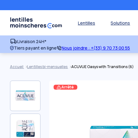
Lentilles
Solutions
Livraison 24H*
Tiers payant en ligne
Nous joindre :
+(33) 9 70 73 00 55
Accueil
Lentilles bi-mensuelles
ACUVUE Oasys with Transitions (6)
Arrêté