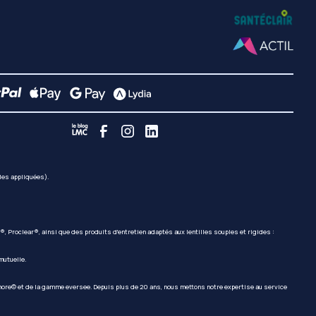
lles appliquées).
Proclear®, ainsi que des produits d'entretien adaptés aux lentilles souples et rigides :
mutuelle.
re© et de la gamme eversee. Depuis plus de 20 ans, nous mettons notre expertise au service