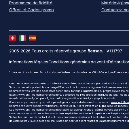
Programme de fidélité
Matériovigila
Offres et Codes promo
Contactez-no
2005-2026 Tous droits réservés groupe
V1.1.1797
Informations légales
Conditions générales de vente
Déclaratio
*Livraison à domicile en 24H - Livraison offerte en points retrait et Click&Collect, en France m
Lentillesmoinscheres.com est un site français créé en 2005, reconnu par la Sécurité sociale et 
Tous nos produits portent le marquage CE et sont conformes à la réglementation européenne en 
Commandez vos lentilles de contact sphériques, toriques, multifocales ou progressives moins 
https://www.lentillesmoinscheres.com
vous propose les plus grandes marques de lentilles de c
ReNu®, OPTI-Free®, Complete®, Biotrue®, EasySept®, AOSEPT®, OxySept®, Boston®...
Que vous soyez myope, hypermétrope, astigmate ou presbyte, vous trouverez sur
www.lentille
Comme chez votre opticien traditionnel, bénéficiez du
Tiers Payant en Ligne
avec les réseaux p
Le site
www.lentillesmoinscheres.com
est géré par des opticiens diplômés et vous garantit un s
Les commandes sont préparées avec soin et expédiées rapidement depuis nos entrepôts logist
Toutes les lentilles de contact et solutions proposées proviennent exclusivement des labor
de votre santé visuelle avec des prix justes, un service client réactif et un accompagnement dig