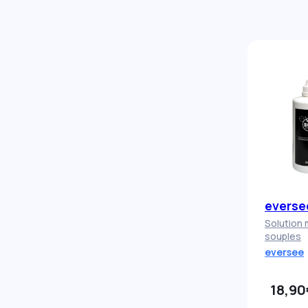
everse
Solution 
souples
eversee
18,90