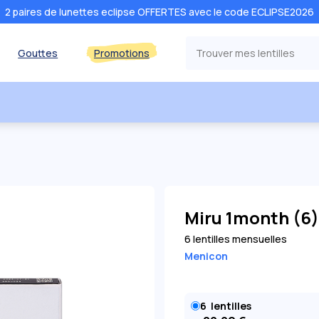
2 paires de lunettes eclipse OFFERTES avec le code ECLIPSE2026
Gouttes
Promotions
Miru 1month (6)
6 lentilles mensuelles
Menicon
6
lentilles