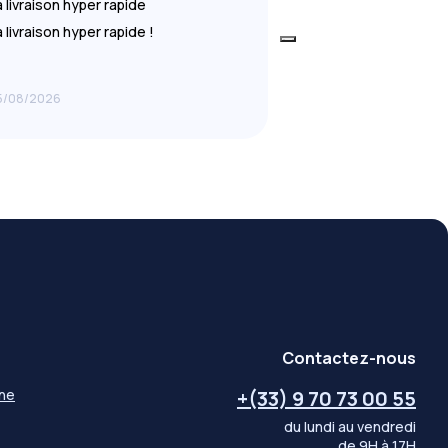
a livraison hyper rapide
Au top
a livraison hyper rapide !
Au top !
5/08/2026
05/08/2026
Contactez-nous
gne
+(33) 9 70 73 00 55
du lundi au vendredi
de 9H à 17H