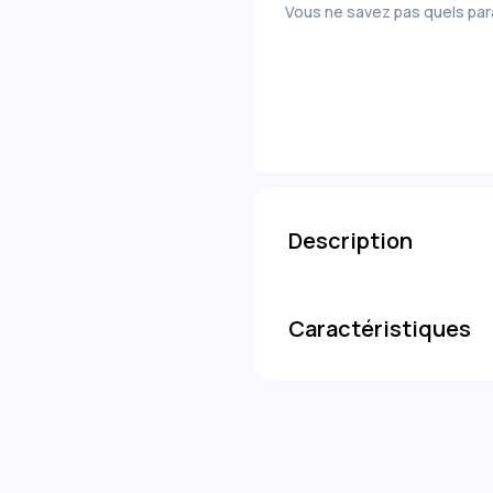
Vous ne savez pas quels pa
-5,75
+6,00
-7,00
-8,00
-9,00
-10,0
-11,00
-12,00
-13,00
Description
Caractéristiques