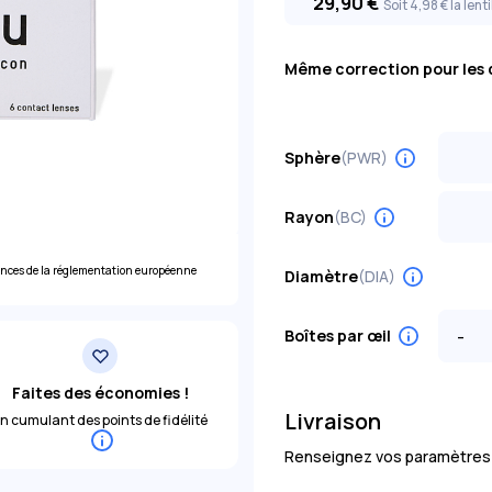
29,90
€
Soit 4
,98
€
la lenti
Même correction pour les 
Sphère
(PWR)
Choisi
-0,50
Rayon
(BC)
+0,75
Choisi
-1,25
ences de la réglementation européenne
Diamètre
(DIA)
+1,50
-2,00
+2,25
-
Boîtes par œil
-2,75
+3,00
-3,50
Faites des économies !
+3,75
Livraison
n cumulant des points de fidélité
-4,25
+4,50
Renseignez vos paramètres pou
-5,00
+5,25