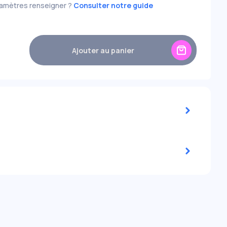
ramètres renseigner ?
Consulter notre guide
+5,75
-6,00
-5,75
+5,75
-6,00
-6,50
---
+6,00
-6,50
---
---
-7,50
---
-7,00
---
-7,50
---
---
-8,50
---
-8,00
---
-8,50
---
---
-9,50
---
-9,00
---
-9,50
---
Ajouter au panier
0
---
-10,50
---
-10,00
---
-10,50
---
---
-11,50
---
-11,00
---
-11,50
---
---
-12,50
---
-12,00
---
-12,50
---
---
-13,00
---