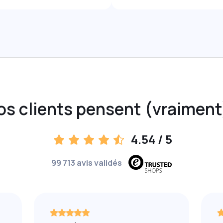
os clients pensent (vraiment
4.54
/ 5
99 713 avis validés