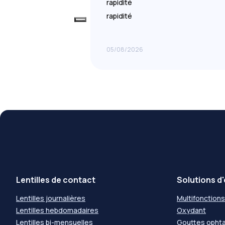
rapidité
rapidité
05/08/2026
Lentilles de contact
Solutions d'
Lentilles journalières
Multifonctions
Lentilles hebdomadaires
Oxydant
Lentilles bi-mensuelles
Gouttes opht