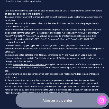
réductions éventuelles appliquées).
Lentillesmoinscheres.com est un site français créé en 2005, reconnu par la Sécurité sociale
et géré par des opticiens diplômés.
Tous nos produits portent le marquage CE et sont conformes à la réglementation européenne
en vigueur.
Commandez vos lentilles de contact sphériques, toriques, multifocales ou progressives
moins chères en ligne :
https://www.lentillesmoinscheres.com
vous propose les plus grandes marques de lentilles
de contact comme SofLens®, PureVision®, Biomedics®, FreshLook®, Acuvue®, Biofinity®,
Focus®, Air Optix®, Proclear®, ainsi que des produits d'entretien adaptés aux lentilles
souples et rigides : ReNu®, OPTI-Free®, Complete®, Biotrue®, EasySept®, AOSEPT®,
OxySept®, Boston®...
Que vous soyez myope, hypermétrope, astigmate ou presbyte, vous trouverez sur
www.lentillesmoinscheres.com
les lentilles journalières, mensuelles ou annuelles adaptées à
votre vue.
Comme chez votre opticien traditionnel, bénéficiez du
Tiers Payant en Ligne
avec les
réseaux partenaires Kalixia, Santéclair, almerys et Optilys, et ne payez que la part non prise en
charge par votre mutuelle.
Le site
www.lentillesmoinscheres.com
est géré par des opticiens diplômés et vous garantit
un service de qualité équivalent à celui d’un magasin d’optique, avec de vraies économies à la
clé.
Les commandes sont préparées avec soin et expédiées rapidement depuis nos entrepôts
logistiques.
Toutes les lentilles de contact et solutions proposées proviennent exclusivement des
laboratoires Bausch+Lomb©, CooperVision©, Johnson&Johnson©, Menicon©, Ophtalmic©,
Horus Pharma©, Densmore© et de la gamme eversee. Depuis plus de 20 ans, nous mettons
notre expertise au service de votre santé visuelle avec des prix justes, un service client
réactif et un accompagnement digne d’un opticien de confiance.
Ajouter au panier