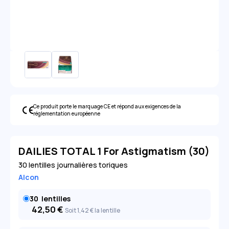
Ce produit porte le marquage CE et répond aux exigences de la
réglementation européenne
DAILIES TOTAL 1 For Astigmatism (30)
30 lentilles journalières toriques
Alcon
30
lentilles
42,50
€
Soit 1
,42
€
la lentille