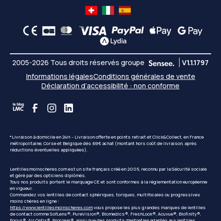
2005-2026 Tous droits réservés groupe
V1.1.1797
Informations légales
Conditions générales de vente
Déclaration d’accessibilité : non conforme
*Livraison à domicile en 24H - Livraison offerte en points retrait et Click&Collect, en France
métropolitaine, Corse et Belgique dès 69€ achat (montant hors coût de livraison, après
réductions éventuelles appliquées).
Lentillesmoinscheres.com est un site français créé en 2005, reconnu par la Sécurité sociale
et géré par des opticiens diplômés.
Tous nos produits portent le marquage CE et sont conformes à la réglementation européenne
en vigueur.
Commandez vos lentilles de contact sphériques, toriques, multifocales ou progressives
moins chères en ligne :
https://www.lentillesmoinscheres.com
vous propose les plus grandes marques de lentilles
de contact comme SofLens®, PureVision®, Biomedics®, FreshLook®, Acuvue®, Biofinity®,
Focus®, Air Optix®, Proclear®, ainsi que des produits d'entretien adaptés aux lentilles