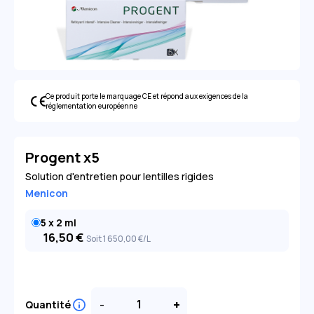
Ce produit porte le marquage CE et répond aux exigences de la
réglementation européenne
Progent x5
Solution d'entretien pour lentilles rigides
Menicon
5 x 2 ml
16,50
€
Soit 1 650
,00
€
/L
-
+
Quantité