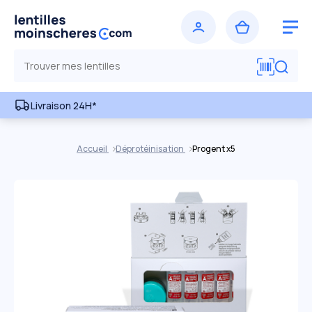
Livraison 24H*
Accueil
Déprotéinisation
Progent x5