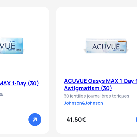
ACUVUE Oasys MAX 1-Day 
AX 1-Day (30)
Astigmatism (30)
es
30 lentilles journalières toriques
Johnson&Johnson
41,50€