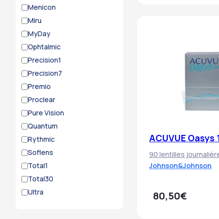
Menicon
Miru
MyDay
Ophtalmic
Precision1
Precision7
Premio
Proclear
Pure Vision
Quantum
ACUVUE Oasys 1
Rythmic
Soflens
90 lentilles journalièr
Total1
Johnson&Johnson
Total30
Ultra
80,50€