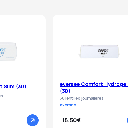
eversee Comfort Hydrogel
 Slim (30)
(30)
es
30 lentilles journalières
eversee
15,50€