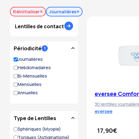
Réinitialiser
Journalières
Lentilles de contact
Périodicité
Journalières
Hebdomadaires
Bi-Mensuelles
Mensuelles
Annuelles
eversee Comfort
30 lentilles journalièr
eversee
Type de Lentilles
Sphériques (myopie)
17,90€
Toriques (astigmatisme)