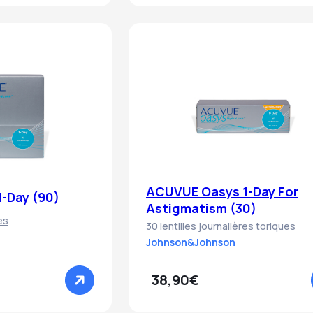
ACUVUE Oasys 1-Day For
-Day (90)
Astigmatism (30)
es
30 lentilles journalières toriques
Johnson&Johnson
38,90€