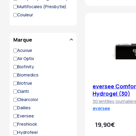
Multifocales (presbytie)
Couleur
Marque
Acuvue
Air Optix
Biofinity
Biomedics
Biotrue
eversee Comfort
Clariti
Hydrogel (30)
Clearcolor
30 lentilles journalièr
Dailies
eversee
Eversee
19,90€
Freshlook
Hydrofeel