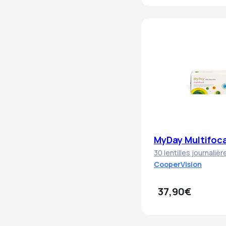
MyDay Multifoca
30 lentilles journaliè
CooperVision
37,90€