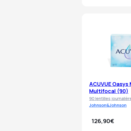
ACUVUE Oasys 
Multifocal (90)
90 lentilles journaliè
Johnson&Johnson
126,90€