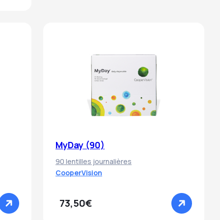
MyDay (90)
90 lentilles journalières
CooperVision
73,50€