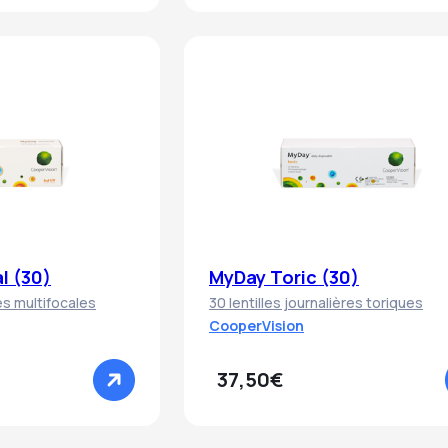
l (30)
MyDay Toric (30)
res multifocales
30 lentilles journalières toriques
CooperVision
37,50€