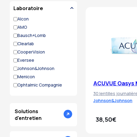
Laboratoire
Alcon
AMO
Bausch+Lomb
Clearlab
CooperVision
Eversee
Johnson&Johnson
Menicon
ACUVUE Oasys M
Ophtalmic Compagnie
30 lentilles journalièr
Johnson&Johnson
Solutions
d'entretien
38,50€