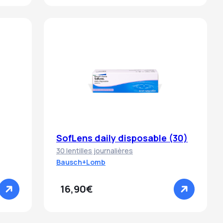
SofLens daily disposable (30)
30 lentilles journalières
Bausch+Lomb
16,90€