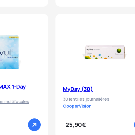
MAX 1-Day
MyDay (30)
30 lentilles journalières
res multifocales
CooperVision
25,90€