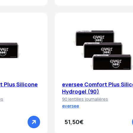
 Plus Silicone
eversee Comfort Plus Sili
Hydrogel (90)
es
90 lentilles journalières
eversee
51,50€