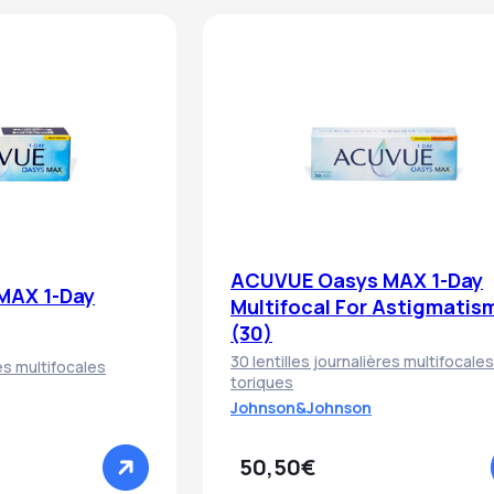
ACUVUE Oasys MAX 1-Day
MAX 1-Day
Multifocal For Astigmatis
(30)
30 lentilles journalières multifocales
res multifocales
toriques
Johnson&Johnson
50,50€