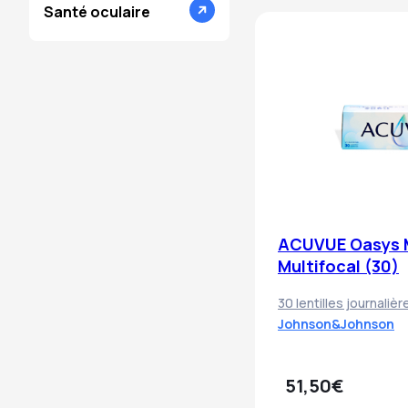
Santé oculaire
ACUVUE Oasys 
Multifocal (30)
30 lentilles journaliè
Johnson&Johnson
51,50€