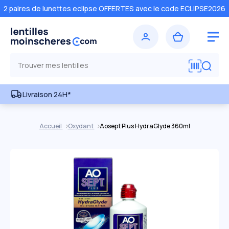
2 paires de lunettes eclipse OFFERTES avec le code ECLIPSE2026
Livraison 24H*
Accueil
Oxydant
Aosept Plus HydraGlyde 360ml