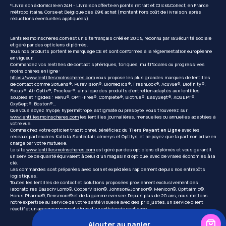
*Livraison à domicile en 24H - Livraison offerte en points retrait et Click&Collect, en France
métropolitaine, Corse et Belgique dès 69€ achat (montant hors coût de livraison, après
réductions éventuelles appliquées).
Lentillesmoinscheres.com est un site français créé en 2005, reconnu par la Sécurité sociale
et géré par des opticiens diplômés.
Tous nos produits portent le marquage CE et sont conformes à la réglementation européenne
en vigueur.
Commandez vos lentilles de contact sphériques, toriques, multifocales ou progressives
moins chères en ligne :
https://www.lentillesmoinscheres.com
vous propose les plus grandes marques de lentilles
de contact comme SofLens®, PureVision®, Biomedics®, FreshLook®, Acuvue®, Biofinity®,
Focus®, Air Optix®, Proclear®, ainsi que des produits d'entretien adaptés aux lentilles
souples et rigides : ReNu®, OPTI-Free®, Complete®, Biotrue®, EasySept®, AOSEPT®,
OxySept®, Boston®...
Que vous soyez myope, hypermétrope, astigmate ou presbyte, vous trouverez sur
www.lentillesmoinscheres.com
les lentilles journalières, mensuelles ou annuelles adaptées à
votre vue.
Comme chez votre opticien traditionnel, bénéficiez du
Tiers Payant en Ligne
avec les
réseaux partenaires Kalixia, Santéclair, almerys et Optilys, et ne payez que la part non prise en
charge par votre mutuelle.
Le site
www.lentillesmoinscheres.com
est géré par des opticiens diplômés et vous garantit
un service de qualité équivalent à celui d’un magasin d’optique, avec de vraies économies à la
clé.
Les commandes sont préparées avec soin et expédiées rapidement depuis nos entrepôts
logistiques.
Toutes les lentilles de contact et solutions proposées proviennent exclusivement des
laboratoires Bausch+Lomb©, CooperVision©, Johnson&Johnson©, Menicon©, Ophtalmic©,
Horus Pharma©, Densmore© et de la gamme eversee. Depuis plus de 20 ans, nous mettons
notre expertise au service de votre santé visuelle avec des prix justes, un service client
réactif et un accompagnement digne d’un opticien de confiance.
Ajouter au panier