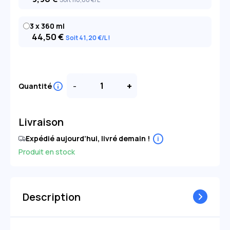
3 x 360 ml
44,50
€
Soit 41
,20
€
/L
-
+
Quantité
Livraison
Expédié aujourd’hui, livré demain !
i
Produit en stock
Description