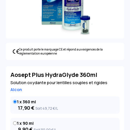
Ce produit porte le marquage CE et répond aux exigences de la
réglementation européenne
Aosept Plus HydraGlyde 360ml
Solution oxydante pour lentilles souples et rigides
Alcon
1 x 360 ml
17,90
€
Soit 49
,72
€
/L
1 x 90 ml
9,90
€
Soit 110
,00
€
/L