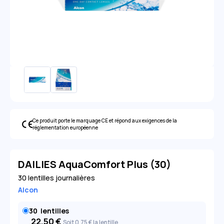
Ce produit porte le marquage CE et répond aux exigences de la
réglementation européenne
DAILIES AquaComfort Plus (30)
30 lentilles journalières
Alcon
30
lentilles
22,50
€
Soit 0
,75
€
la lentille