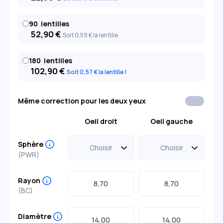
90
lentilles
52,90
€
Soit 0
,59
€
la lentille
180
lentilles
102,90
€
Soit 0
,57
€
la lentille
Même correction pour les deux yeux
Oeil droit
Oeil gauche
Sphère
(PWR)
Choisir
Choisir
-0,50
+0,50
-0,50
+0,50
Rayon
-0,75
+0,75
-0,75
+0,75
(BC)
-1,00
+1,00
-1,00
+1,00
-1,25
+1,25
-1,25
+1,25
-1,50
+1,50
-1,50
+1,50
Diamètre
-1,75
+1,75
-1,75
+1,75