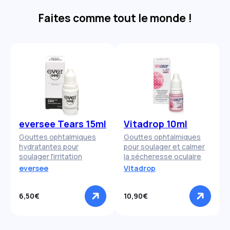
-
-9,50
---
-
-9,50
---
-10,00
---
-10,00
---
Faites comme tout le monde !
-10,50
---
-10,50
---
-11,00
---
-11,00
---
-11,50
---
-11,50
---
-12,00
---
-12,00
---
-12,50
---
-12,50
---
-13,00
---
-13,00
---
-13,50
---
-13,50
---
-14,00
---
-14,00
---
-14,50
---
-14,50
---
-15,00
---
-15,00
---
eversee Tears 15ml
Vitadrop 10ml
Gouttes ophtalmiques
Gouttes ophtalmiques
hydratantes pour
pour soulager et calmer
soulager l'irritation
la sécheresse oculaire
eversee
Vitadrop
6,50€
10,90€