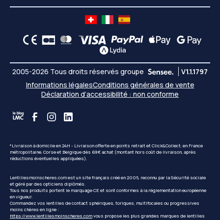
2005-2026 Tous droits réservés groupe
V1.1.1797
Informations légales
Conditions générales de vente
Déclaration d’accessibilité : non conforme
*Livraison à domicile en 24H - Livraison offerte en points retrait et Click&Collect, en France
métropolitaine, Corse et Belgique dès 69€ achat (montant hors coût de livraison, après
réductions éventuelles appliquées).
Lentillesmoinscheres.com est un site français créé en 2005, reconnu par la Sécurité sociale
et géré par des opticiens diplômés.
Tous nos produits portent le marquage CE et sont conformes à la réglementation européenne
en vigueur.
Commandez vos lentilles de contact sphériques, toriques, multifocales ou progressives
moins chères en ligne :
https://www.lentillesmoinscheres.com
vous propose les plus grandes marques de lentilles