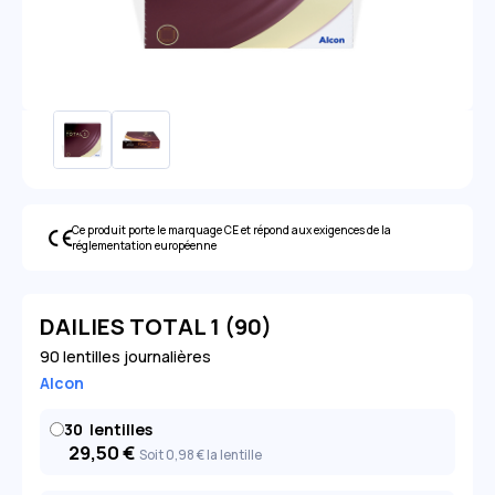
Ce produit porte le marquage CE et répond aux exigences de la
réglementation européenne
DAILIES TOTAL 1 (90)
90 lentilles journalières
Alcon
30
lentilles
29,50
€
Soit 0
,98
€
la lentille