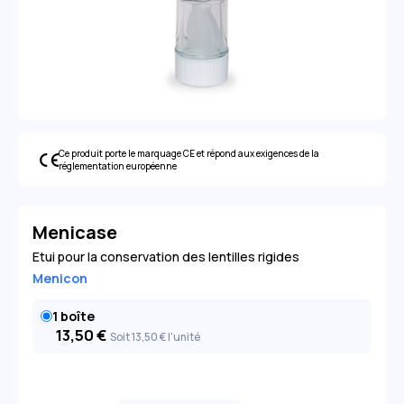
Ce produit porte le marquage CE et répond aux exigences de la
réglementation européenne
Menicase
Etui pour la conservation des lentilles rigides
Menicon
1 boîte
13,50
€
Soit 13
,50
€
l'unité