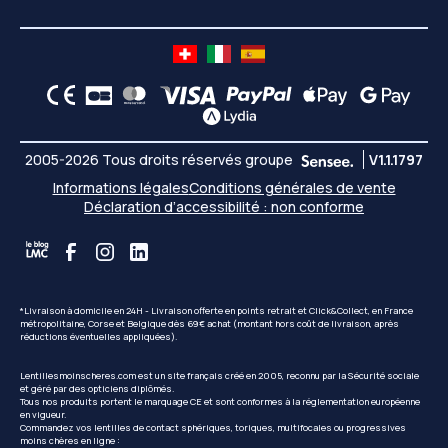
2005-2026 Tous droits réservés groupe
V1.1.1797
Informations légales
Conditions générales de vente
Déclaration d’accessibilité : non conforme
*Livraison à domicile en 24H - Livraison offerte en points retrait et Click&Collect, en France
métropolitaine, Corse et Belgique dès 69€ achat (montant hors coût de livraison, après
réductions éventuelles appliquées).
Lentillesmoinscheres.com est un site français créé en 2005, reconnu par la Sécurité sociale
et géré par des opticiens diplômés.
Tous nos produits portent le marquage CE et sont conformes à la réglementation européenne
en vigueur.
Commandez vos lentilles de contact sphériques, toriques, multifocales ou progressives
moins chères en ligne :