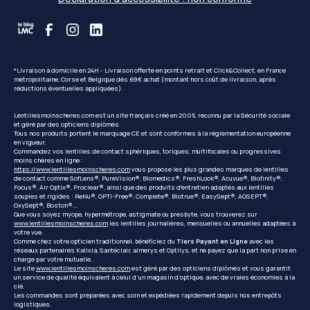
*Livraison à domicile en 24H - Livraison offerte en points retrait et Click&Collect, en France
métropolitaine, Corse et Belgique dès 69€ achat (montant hors coût de livraison, après
réductions éventuelles appliquées).
Lentillesmoinscheres.com est un site français créé en 2005, reconnu par la Sécurité sociale
et géré par des opticiens diplômés.
Tous nos produits portent le marquage CE et sont conformes à la réglementation européenne
en vigueur.
Commandez vos lentilles de contact sphériques, toriques, multifocales ou progressives
moins chères en ligne :
https://www.lentillesmoinscheres.com
vous propose les plus grandes marques de lentilles
de contact comme SofLens®, PureVision®, Biomedics®, FreshLook®, Acuvue®, Biofinity®,
Focus®, Air Optix®, Proclear®, ainsi que des produits d'entretien adaptés aux lentilles
souples et rigides : ReNu®, OPTI-Free®, Complete®, Biotrue®, EasySept®, AOSEPT®,
OxySept®, Boston®...
Que vous soyez myope, hypermétrope, astigmate ou presbyte, vous trouverez sur
www.lentillesmoinscheres.com
les lentilles journalières, mensuelles ou annuelles adaptées à
votre vue.
Comme chez votre opticien traditionnel, bénéficiez du
Tiers Payant en Ligne
avec les
réseaux partenaires Kalixia, Santéclair, almerys et Optilys, et ne payez que la part non prise en
charge par votre mutuelle.
Le site
www.lentillesmoinscheres.com
est géré par des opticiens diplômés et vous garantit
un service de qualité équivalent à celui d’un magasin d’optique, avec de vraies économies à la
clé.
Les commandes sont préparées avec soin et expédiées rapidement depuis nos entrepôts
logistiques.