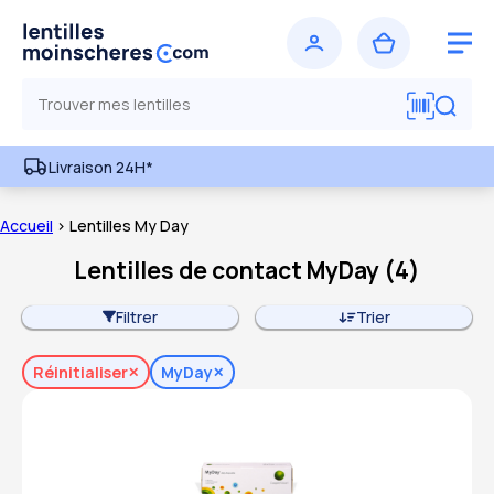
Livraison 24H*
Accueil
> Lentilles My Day
Lentilles de contact MyDay
(
4
)
Filtrer
Trier
Réinitialiser
MyDay