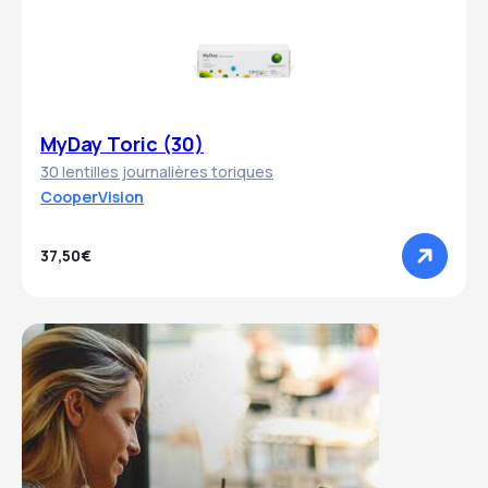
MyDay Toric (30)
30 lentilles journalières toriques
CooperVision
37,50€