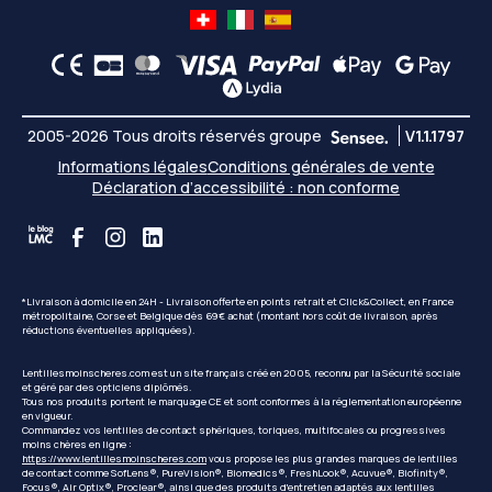
2005-2026 Tous droits réservés groupe
V1.1.1797
Informations légales
Conditions générales de vente
Déclaration d’accessibilité : non conforme
*Livraison à domicile en 24H - Livraison offerte en points retrait et Click&Collect, en France
métropolitaine, Corse et Belgique dès 69€ achat (montant hors coût de livraison, après
réductions éventuelles appliquées).
Lentillesmoinscheres.com est un site français créé en 2005, reconnu par la Sécurité sociale
et géré par des opticiens diplômés.
Tous nos produits portent le marquage CE et sont conformes à la réglementation européenne
en vigueur.
Commandez vos lentilles de contact sphériques, toriques, multifocales ou progressives
moins chères en ligne :
https://www.lentillesmoinscheres.com
vous propose les plus grandes marques de lentilles
de contact comme SofLens®, PureVision®, Biomedics®, FreshLook®, Acuvue®, Biofinity®,
Focus®, Air Optix®, Proclear®, ainsi que des produits d'entretien adaptés aux lentilles