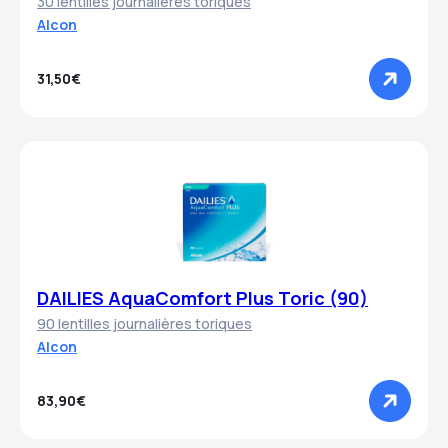
30 lentilles journalières toriques
Alcon
31,50€
DAILIES AquaComfort Plus Toric (90)
90 lentilles journalières toriques
Alcon
83,90€