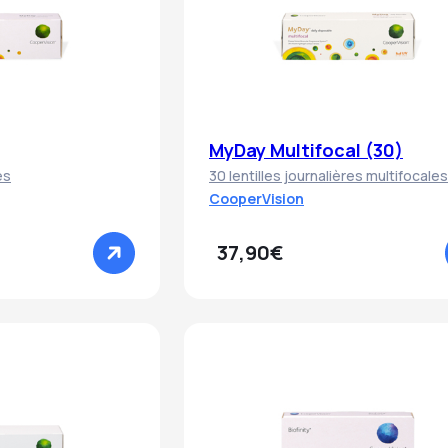
MyDay Multifocal (30)
es
30 lentilles journalières multifocales
CooperVision
37,90€