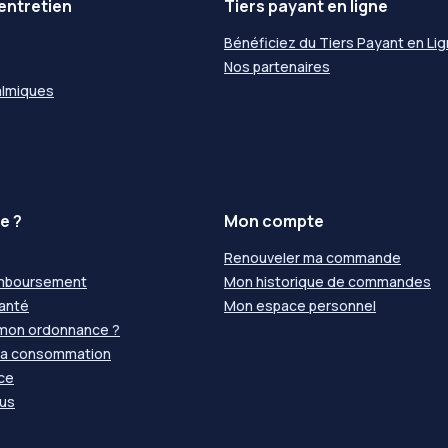
entretien
Tiers payant en ligne
Bénéficiez du Tiers Payant en Li
Nos partenaires
almiques
e ?
Mon compte
Renouveler ma commande
emboursement
Mon historique de commandes
santé
Mon espace personnel
 mon ordonnance ?
 la consommation
nce
us