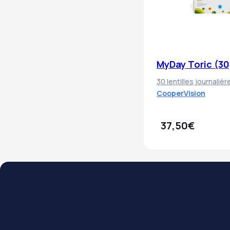
MyDay Toric (30
30 lentilles journaliè
CooperVision
37,50€