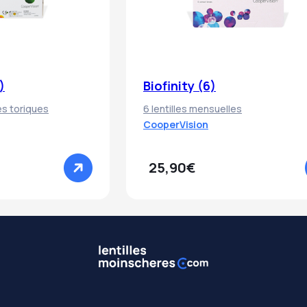
)
Biofinity (6)
res toriques
6 lentilles mensuelles
CooperVision
25,90€