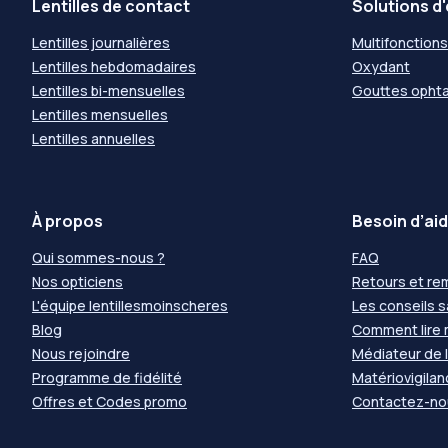
Lentilles de contact
Solutions d'
Lentilles journalières
Multifonctions
Lentilles hebdomadaires
Oxydant
Lentilles bi-mensuelles
Gouttes opht
Lentilles mensuelles
Lentilles annuelles
À propos
Besoin d’aid
Qui sommes-nous ?
FAQ
Nos opticiens
Retours et r
L'équipe lentillesmoinscheres
Les conseils 
Blog
Comment lire
Nous rejoindre
Médiateur de
Programme de fidélité
Matériovigila
Offres et Codes promo
Contactez-no